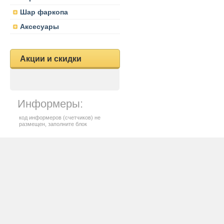
Шар фаркопа
Аксесуары
Акции и скидки
Информеры:
код информеров (счетчиков) не
размещен, заполните блок