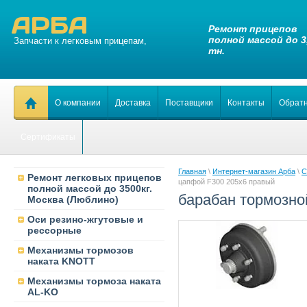
АРБА
Ремонт прицепов
полной массой до 3
Запчасти к легковым прицепам,
тн.
О компании
Доставка
Поставщики
Контакты
Обратн
Сертификаты
Главная
\
Интернет-магазин Арба
\
С
Ремонт легковых прицепов
цапфой F300 205х6 правый
полной массой до 3500кг.
барабан тормозно
Москва (Люблино)
Оси резино-жгутовые и
рессорные
Механизмы тормозов
наката KNOTT
Механизмы тормоза наката
AL-KO