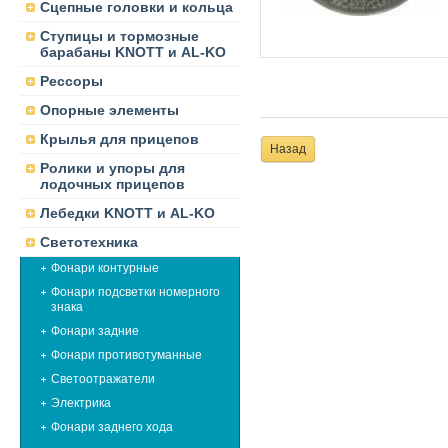
Сцепные головки и кольца
Ступицы и тормозные
барабаны KNOTT и AL-KO
Рессоры
Опорные элементы
Крылья для прицепов
Назад
Ролики и упоры для
лодочных прицепов
Лебедки KNOTT и AL-KO
Светотехника
Фонари контурные
Фонари подсветки номерного
знака
Фонари задние
Фонари противотуманные
Светоотражатели
Электрика
Фонари заднего хода