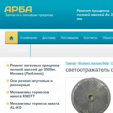
АРБА
Ремонт прицепов
полной массой до 3
Запчасти к легковым прицепам,
тн.
О компании
Доставка
Поставщики
Контакты
Обратн
Сертификаты
Главная
\
Интернет-магазин Арба
\
С
Ремонт легковых прицепов
светоотражатель 
полной массой до 3500кг.
Москва (Люблино)
Оси резино-жгутовые и
рессорные
Механизмы тормозов
наката KNOTT
Механизмы тормоза наката
AL-KO